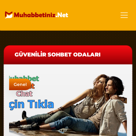
GÜVENILIR SOHBET ODALARI
Genel