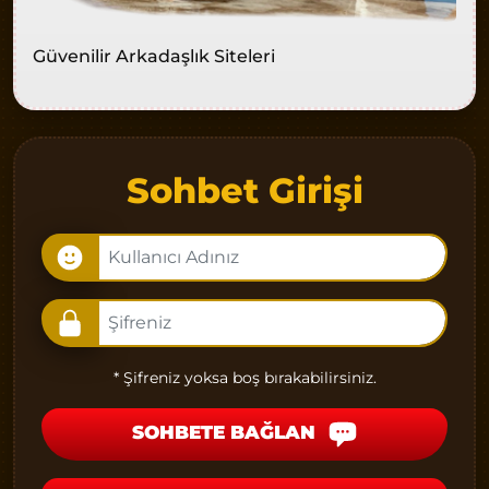
Güvenilir Arkadaşlık Siteleri
Sohbet Girişi
* Şifreniz yoksa boş bırakabilirsiniz.
SOHBETE BAĞLAN