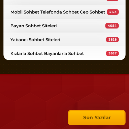
Mobil Sohbet Telefonda Sohbet Cep Sohbet
4123
Bayan Sohbet Siteleri
4054
Yabancı Sohbet Siteleri
3828
Kızlarla Sohbet Bayanlarla Sohbet
3637
Son Yazılar