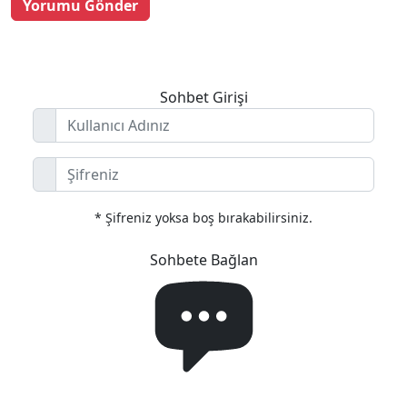
Sohbet Girişi
* Şifreniz yoksa boş bırakabilirsiniz.
Sohbete Bağlan