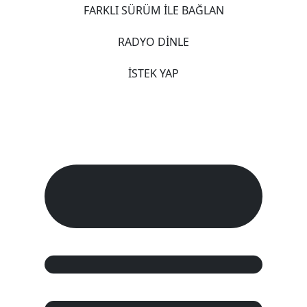
FARKLI SÜRÜM İLE BAĞLAN
RADYO DİNLE
İSTEK YAP