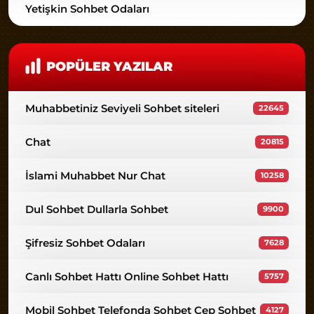
Yetişkin Sohbet Odaları
POPÜLER YAZILAR
Muhabbetiniz Seviyeli Sohbet siteleri
22645
Chat
20815
İslami Muhabbet Nur Chat
10258
Dul Sohbet Dullarla Sohbet
9900
Şifresiz Sohbet Odaları
7628
Canlı Sohbet Hattı Online Sohbet Hattı
5757
Mobil Sohbet Telefonda Sohbet Cep Sohbet
4127