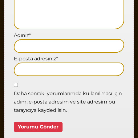
Adınız
*
E-posta adresiniz
*
Daha sonraki yorumlarımda kullanılması için
adım, e-posta adresim ve site adresim bu
tarayıcıya kaydedilsin.