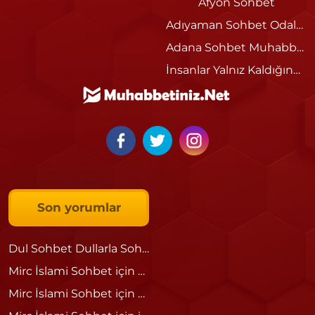
Afyon Sohbet
Adıyaman Sohbet Odaları
Adana Sohbet Muhabbet Siteleri
İnsanlar Yalnız Kaldığında Neden Sohbet Etmek İster?
Son yorumlar
Dul Sohbet Dullarla Sohbet
için
Sedat
Mirc İslami Sohbet
için
Ömer
Mirc İslami Sohbet
için
admin