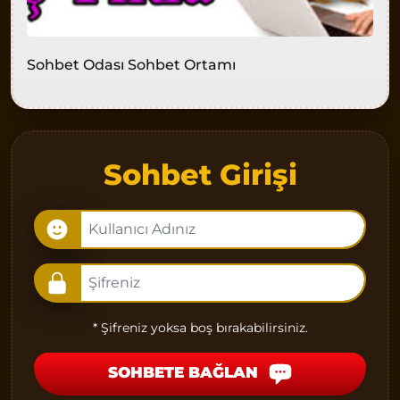
Sohbet Odası Sohbet Ortamı
Sohbet Girişi
* Şifreniz yoksa boş bırakabilirsiniz.
SOHBETE BAĞLAN