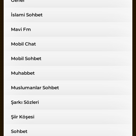
Genel
İslami Sohbet
Mavi Fm
Mobil Chat
Mobil Sohbet
Muhabbet
Muslumanlar Sohbet
Şarkı Sözleri
Şiir Köşesi
Sohbet